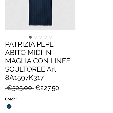
PATRIZIA PEPE
ABITO MIDI IN
MAGLIA CON LINEE
SCULTOREE Art.
8A1597K317
Regular
Sale
 €325.00 
€227.50
Price
Price
Color
*