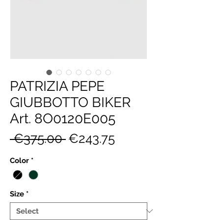
PATRIZIA PEPE
GIUBBOTTO BIKER
Art. 8O0120E005
Regular
Sale
 €375.00 
€243.75
Price
Price
Color
*
Size
*