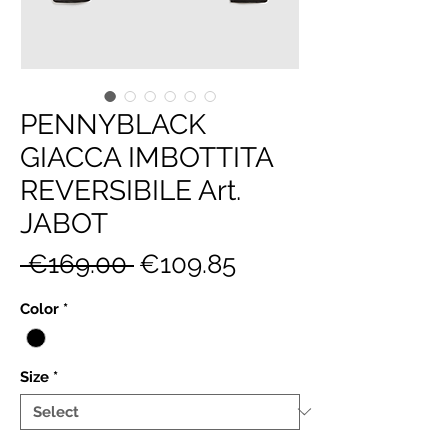
PENNYBLACK
GIACCA IMBOTTITA
REVERSIBILE Art.
JABOT
Regular
Sale
 €169.00 
€109.85
Price
Price
Color
*
Size
*