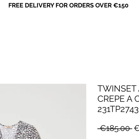
FREE DELIVERY FOR ORDERS OVER €150
VICEVERSA
TWINSET 
CREPE A C
231TP2743
R
 €185.00 
€
P