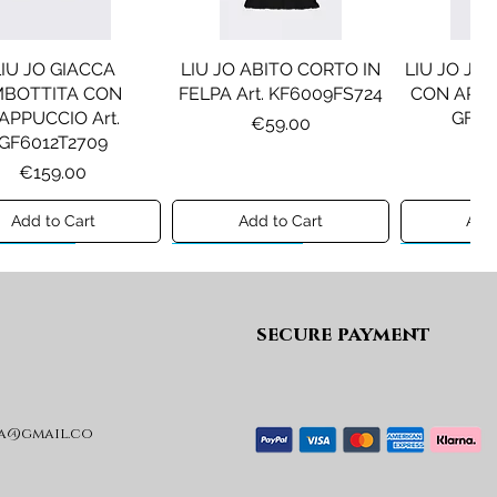
LIU JO GIACCA
LIU JO ABITO CORTO IN
LIU JO JE
MBOTTITA CON
FELPA Art. KF6009FS724
CON APPLI
APPUCCIO Art.
GF61
Price
€59.00
GF6012T2709
Pr
€1
Price
€159.00
Add to Cart
Add to Cart
Add 
ew A/I 26
Preview A/I 26
Preview A/I
secure payment
a@gmail.co
SEL GIACCA MOD.
DIESEL GIACCA MOD.
MAISON
JRIVON Art.
JELKYM Art.
PANTA
J03025KXBVC
J03016KXBVC
MM6P2