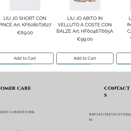
LIU JO SHORT CON
LIU JO ABITO IN
PINCE Art. KF6080T2627
VELLUTO A COSTE CON
I
BALZE Art. HF6046T665A
C
Price
€69.00
Price
€99.00
Add to Cart
Add to Cart
Preview A/I 26
Preview A/I 26
Previ
omer care
contact
s
 and conditions
infostorevicevers
DIESEL MAGLIA MOD.
DIESEL GIACCA MOD.
DIE
m
KHILES OVER Art.
JSIPB Art. K00835KXBVC
J03088KYA3A
Price
€140.00