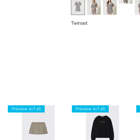
Twinset
Preview A/I 26
Preview A/I 26