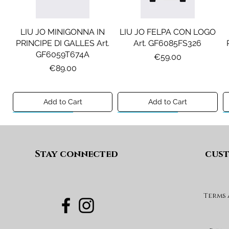
LIU JO MINIGONNA IN
LIU JO FELPA CON LOGO
PRINCIPE DI GALLES Art.
Art. GF6085FS326
GF6059T674A
Price
€59.00
Price
€89.00
Add to Cart
Add to Cart
Preview A/I 26
Preview A/I 26
Preview A/I 26
Preview A/I 26
Stay connected
cust
Terms
DIESEL JEANS MOD. D-
MAISON MARGIELA
MAX&CO. GILET MOD.
DIESEL GONNA MOD.
FELPA MOD. MM6S144U
DEVON-J SP1 Art.
GEARD Art. J02864KXBUA
MAXJ59F Art.
Art. M61135MM08P
J03151KXBUA
MX0364MX02A
Price
€100.00