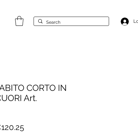
Lo
ABITO CORTO IN
UORI Art.
egular
Sale
120.25
rice
Price