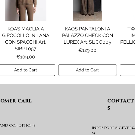
KOAS MAGLIA A
KAOS PANTALONI A
TW
GIROCOLLO IN LANA
PALAZZO CHECK CON
I
CON SPACCHI Art.
LUREX Art. SIJCO005
PELLIC
SIBPT057
Price
€129.00
Price
€109.00
Add to Cart
Add to Cart
Preview A/I 26
Preview A/I 26
Previ
omer care
contact
s
 and conditions
infostorevicevers
PENNYBLACK JOGGERS
PINKO ANFIBIO MOD. EVA
PIN
m
IN JERSEY A PUNTO
05 Art. SD0689P001
CHEVA