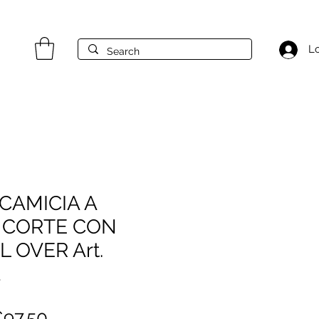
Lo
CAMICIA A
 CORTE CON
L OVER Art.
2
egular
Sale
97.50