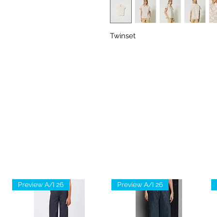
Twinset
Preview A/I 26
Preview A/I 26