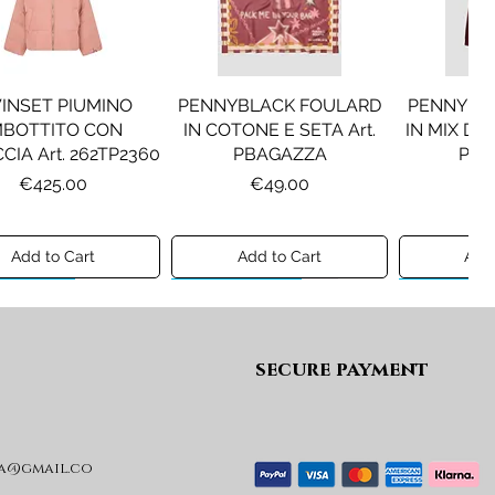
INSET PIUMINO
PENNYBLACK FOULARD
PENNYBL
MBOTTITO CON
IN COTONE E SETA Art.
IN MIX DI 
CIA Art. 262TP2360
PBAGAZZA
PBJ
Price
Price
Pr
€425.00
€49.00
€1
Add to Cart
Add to Cart
Add 
ew A/I 26
Preview A/I 26
Preview A/I
secure payment
a@gmail.co
KO STIVALI MOD.
LIU JO MINIGONNA IN
LIU JO FE
L Art. SD0635P001
PRINCIPE DI GALLES Art.
Art. G