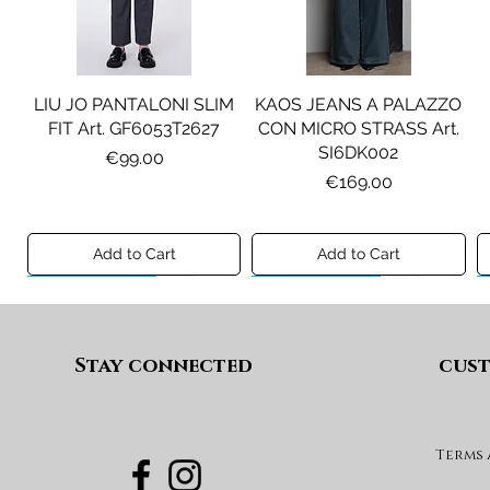
LIU JO PANTALONI SLIM
KAOS JEANS A PALAZZO
FIT Art. GF6053T2627
CON MICRO STRASS Art.
SI6DK002
Price
€99.00
Price
€169.00
Add to Cart
Add to Cart
Preview A/I 26
Preview A/I 26
Preview A/I 26
Preview A/I 26
Stay connected
cust
Terms
PENNYBLACK BLAZER IN
LIU JO SHORT CON
PENNYBLACK GIACCA
LIU JO ABITO IN
PINCE Art. KF6080T2627
JERSEY VELLUTO Art.
VELLUTO A COSTE CON
BOXY FIT REVERSIBILE