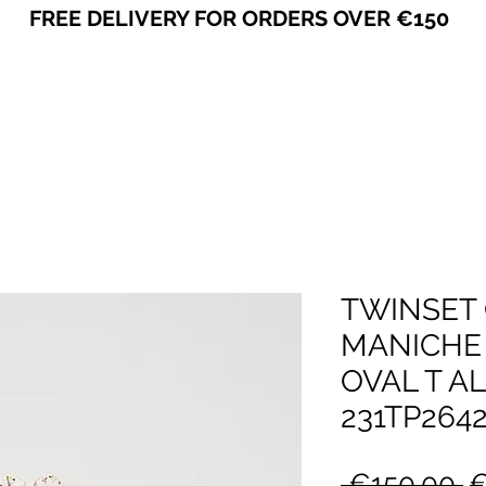
FREE DELIVERY FOR ORDERS OVER €150
VICEVERSA
TWINSET 
MANICHE
OVAL T AL
231TP264
R
 €150.00 
€