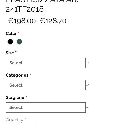
241TF2018
Regular
Sale
 €198.00 
€128.70
Price
Price
Color
*
Size
*
Categories
*
Stagione
*
Quantity
*