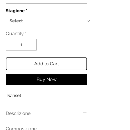
Stagione
*
Quantity
*
Add to Cart
Buy Now
Twinset
Descrizione:
Maglia in misto alpaca con
Composizione: