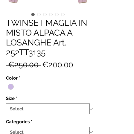
TWINSET MAGLIA IN
MISTO ALPACA A
LOSANGHE Art.
252TT3135
Regular
Sale
 €250.00 
€200.00
Price
Price
Color
*
Size
*
Categories
*