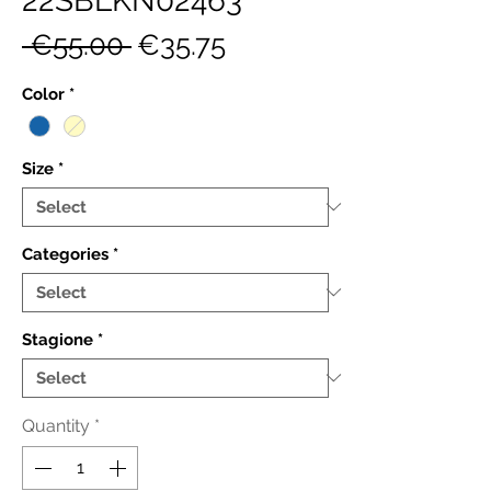
22SBLKN02463
Regular
Sale
 €55.00 
€35.75
Price
Price
Color
*
Size
*
Categories
*
Stagione
*
Quantity
*