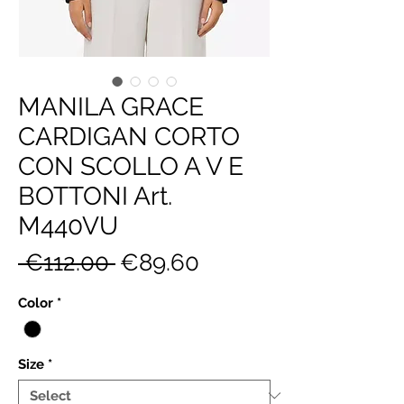
MANILA GRACE
CARDIGAN CORTO
CON SCOLLO A V E
BOTTONI Art.
M440VU
Regular
Sale
 €112.00 
€89.60
Price
Price
Color
*
Size
*