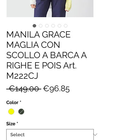
MANILA GRACE
MAGLIA CON
SCOLLO A BARCA A
RIGHE E POIS Art.
M222CJ
Regular
Sale
 €149.00 
€96.85
Price
Price
Color
*
Size
*