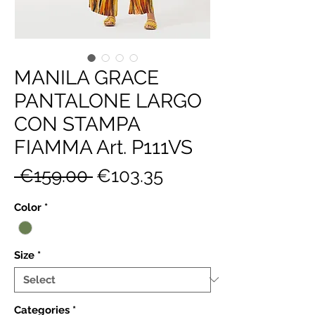
MANILA GRACE
PANTALONE LARGO
CON STAMPA
FIAMMA Art. P111VS
Regular
Sale
 €159.00 
€103.35
Price
Price
Color
*
Size
*
Categories
*