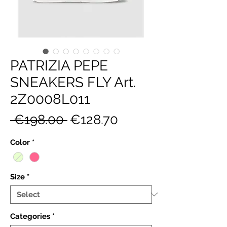
PATRIZIA PEPE
SNEAKERS FLY Art.
2Z0008L011
Regular
Sale
 €198.00 
€128.70
Price
Price
Color
*
Size
*
Categories
*