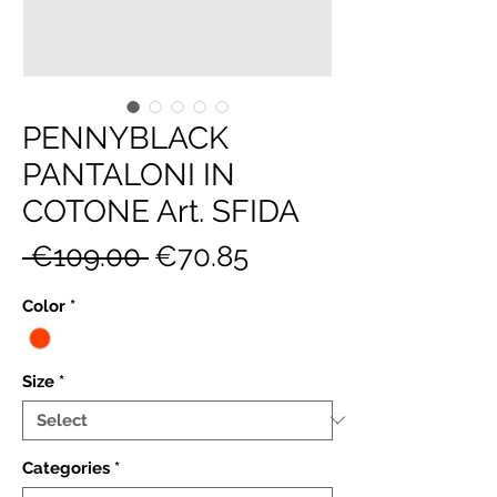
PENNYBLACK
PANTALONI IN
COTONE Art. SFIDA
Regular
Sale
 €109.00 
€70.85
Price
Price
Color
*
Size
*
Categories
*