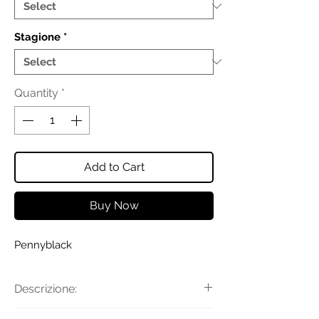
Stagione
*
Quantity
*
Add to Cart
Buy Now
Pennyblack
Descrizione:
Pantaloni in popeline di cotone dalla