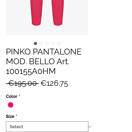
PINKO PANTALONE
MOD. BELLO Art.
100155A0HM
Regular
Sale
 €195.00 
€126.75
Price
Price
Color
*
Size
*