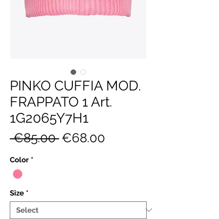
PINKO CUFFIA MOD.
FRAPPATO 1 Art.
1G2065Y7H1
Regular
Sale
 €85.00 
€68.00
Price
Price
Color
*
Size
*