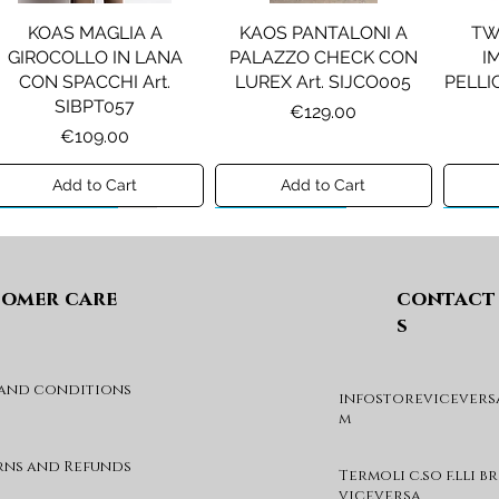
KOAS MAGLIA A
KAOS PANTALONI A
TW
GIROCOLLO IN LANA
PALAZZO CHECK CON
I
CON SPACCHI Art.
LUREX Art. SIJCO005
PELLIC
SIBPT057
Price
€129.00
Price
€109.00
Add to Cart
Add to Cart
Preview A/I 26
Preview A/I 26
Previ
omer care
contact
s
 and conditions
infostorevicevers
PENNYBLACK JOGGERS
PINKO ANFIBIO MOD. EVA
PIN
m
IN JERSEY A PUNTO
05 Art. SD0689P001
CHEVA
MILANO Art. PBJBALLO
Price
€285.00
rns and Refunds
Termoli c.so f.lli b
Price
€129.00
viceversa