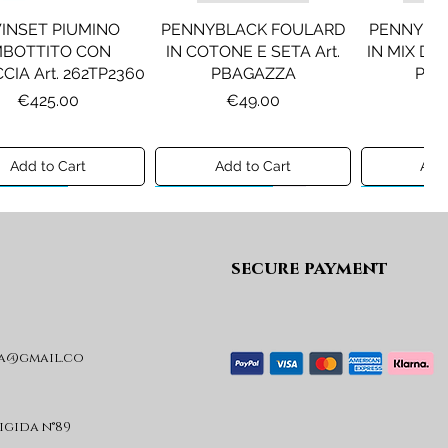
INSET PIUMINO
PENNYBLACK FOULARD
PENNYBL
MBOTTITO CON
IN COTONE E SETA Art.
IN MIX DI 
CIA Art. 262TP2360
PBAGAZZA
PBJ
Price
Price
Pr
€425.00
€49.00
€1
Add to Cart
Add to Cart
Add 
ew A/I 26
Preview A/I 26
Preview A/I
secure payment
a@gmail.co
KO STIVALI MOD.
LIU JO MINIGONNA IN
LIU JO FE
L Art. SD0635P001
PRINCIPE DI GALLES Art.
Art. G
GF6059T674A
Price
Pr
€365.00
€
rigida n°89
Price
€89.00