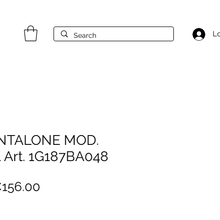
Lo
NTALONE MOD.
 Art. 1G187BA048
egular
Sale
156.00
rice
Price