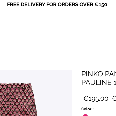
FREE DELIVERY FOR ORDERS OVER €150
VICEVERSA
PINKO PA
PAULINE 1
R
 €195.00 
€
P
Color
*