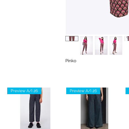
Pinko
Preview A/I 26
Preview A/I 26