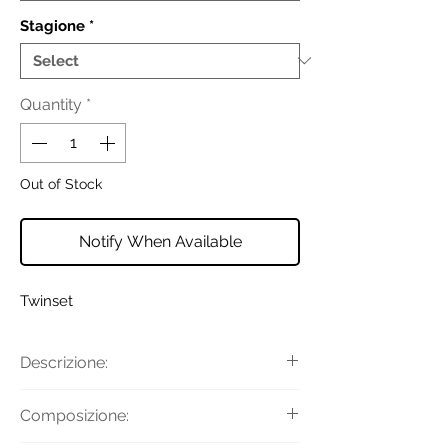
Stagione
*
Quantity
*
Out of Stock
Notify When Available
Twinset
Descrizione:
Borsa hobo 'Liliane' made in Italy,
Composizione:
realizzata in pelle di vitello liscio pieno