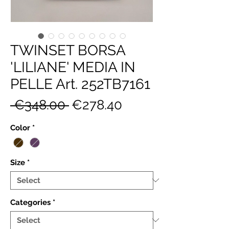
TWINSET BORSA
'LILIANE' MEDIA IN
PELLE Art. 252TB7161
Regular
Sale
 €348.00 
€278.40
Price
Price
Color
*
Size
*
Categories
*