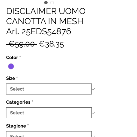
DISCLAIMER UOMO
CANOTTA IN MESH
Art. 25EDS54876
Regular
Sale
 €59.00 
€38.35
Price
Price
Color
*
Size
*
Categories
*
Stagione
*