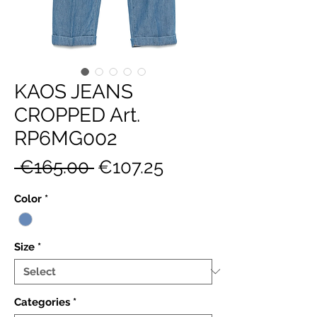
KAOS JEANS
CROPPED Art.
RP6MG002
Regular
Sale
 €165.00 
€107.25
Price
Price
Color
*
Size
*
Categories
*