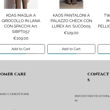
KOAS MAGLIA A
KAOS PANTALONI A
TW
GIROCOLLO IN LANA
PALAZZO CHECK CON
I
CON SPACCHI Art.
LUREX Art. SIJCO005
PELLIC
SIBPT057
Price
€129.00
Price
€109.00
Add to Cart
Add to Cart
Preview A/I 26
Preview A/I 26
Previ
omer care
contact
s
 and conditions
infostorevicevers
PENNYBLACK JOGGERS
PINKO ANFIBIO MOD. EVA
PIN
m
IN JERSEY A PUNTO
05 Art. SD0689P001
CHEVA
MILANO Art. PBJBALLO
Price
€285.00