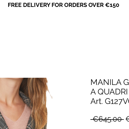
FREE DELIVERY FOR ORDERS OVER €150
VICEVERSA
MANILA G
A QUADRI
Art. G127
R
 €645.00 
P