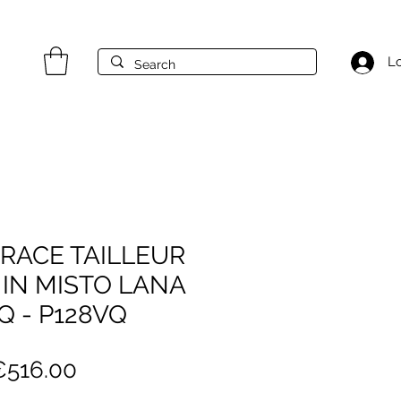
Lo
RACE TAILLEUR
 IN MISTO LANA
VQ - P128VQ
egular
Sale
€516.00
rice
Price