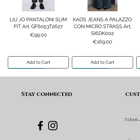
LIU JO PANTALONI SLIM
KAOS JEANS A PALAZZO
FIT Art. GF6053T2627
CON MICRO STRASS Art.
SI6DK002
Price
€99.00
Price
€169.00
Add to Cart
Add to Cart
Preview A/I 26
Preview A/I 26
Preview A/I 26
Preview A/I 26
Stay connected
cust
Terms
PENNYBLACK BLAZER IN
LIU JO SHORT CON
PENNYBLACK GIACCA
LIU JO ABITO IN
PINCE Art. KF6080T2627
JERSEY VELLUTO Art.
VELLUTO A COSTE CON
BOXY FIT REVERSIBILE
PBJCANDORE
BALZE Art. HF6046T665A
Art. PBBEXTRA
Price
€69.00