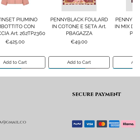
INSET PIUMINO
PENNYBLACK FOULARD
PENNYBL
MBOTTITO CON
IN COTONE E SETA Art.
IN MIX DI 
CIA Art. 262TP2360
PBAGAZZA
PBJ
Price
Price
Pr
€425.00
€49.00
€1
Add to Cart
Add to Cart
Add 
ew A/I 26
Preview A/I 26
Preview A/I
secure payment
a@gmail.co
KO STIVALI MOD.
LIU JO MINIGONNA IN
LIU JO FE
L Art. SD0635P001
PRINCIPE DI GALLES Art.
Art. G
GF6059T674A
Price
Pr
€365.00
€