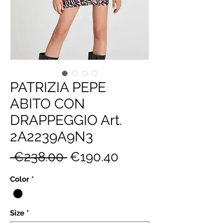
PATRIZIA PEPE
ABITO CON
DRAPPEGGIO Art.
2A2239A9N3
Regular
Sale
 €238.00 
€190.40
Price
Price
Color
*
Size
*