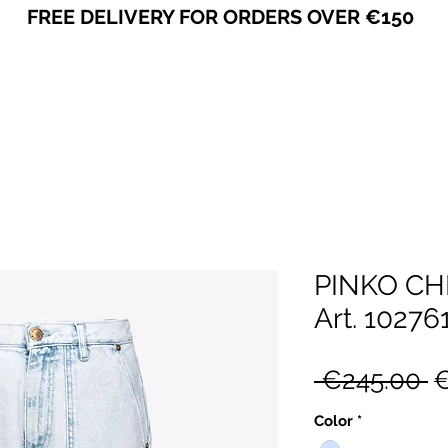
FREE DELIVERY FOR ORDERS OVER €150
VICEVERSA
PINKO CH
Art. 1027
R
 €245.00 
€
P
Color
*