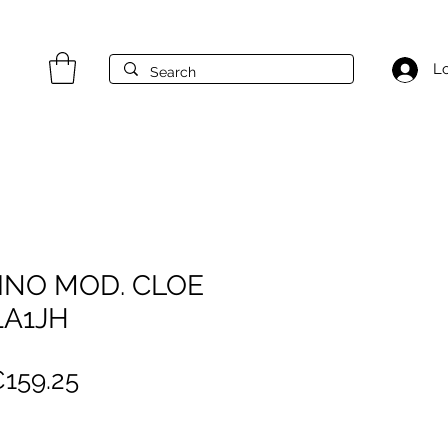
Lo
INO MOD. CLOE
61A1JH
egular
Sale
159.25
rice
Price