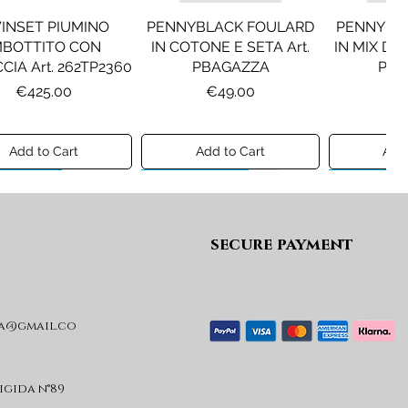
INSET PIUMINO
PENNYBLACK FOULARD
PENNYBL
MBOTTITO CON
IN COTONE E SETA Art.
IN MIX DI 
CIA Art. 262TP2360
PBAGAZZA
PBJ
Price
Price
Pr
€425.00
€49.00
€1
Add to Cart
Add to Cart
Add 
ew A/I 26
Preview A/I 26
Preview A/I
secure payment
a@gmail.co
KO STIVALI MOD.
LIU JO MINIGONNA IN
LIU JO FE
L Art. SD0635P001
PRINCIPE DI GALLES Art.
Art. G
GF6059T674A
Price
Pr
€365.00
€
rigida n°89
Price
€89.00