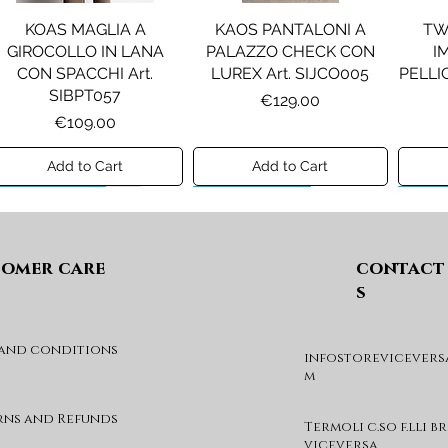
KOAS MAGLIA A
KAOS PANTALONI A
TW
GIROCOLLO IN LANA
PALAZZO CHECK CON
I
CON SPACCHI Art.
LUREX Art. SIJCO005
PELLIC
SIBPT057
Price
€129.00
Price
€109.00
Add to Cart
Add to Cart
Preview A/I 26
Preview A/I 26
Previ
omer care
contact
s
 and conditions
infostorevicevers
PENNYBLACK JOGGERS
PINKO ANFIBIO MOD. EVA
PIN
m
IN JERSEY A PUNTO
05 Art. SD0689P001
CHEVA
MILANO Art. PBJBALLO
Price
€285.00
rns and Refunds
Termoli c.so f.lli b
Price
€129.00
viceversa