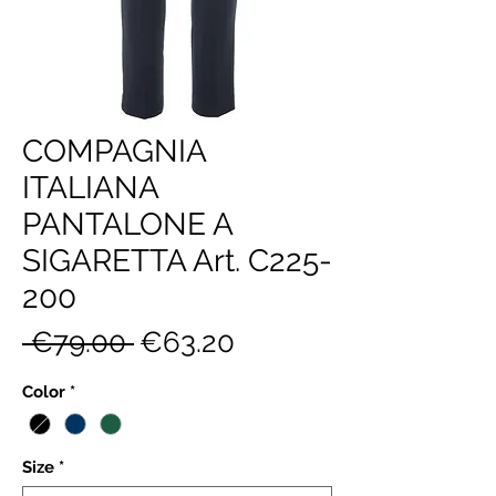
COMPAGNIA
ITALIANA
PANTALONE A
SIGARETTA Art. C225-
200
Regular
Sale
 €79.00 
€63.20
Price
Price
Color
*
Size
*