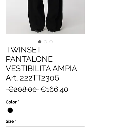
TWINSET
PANTALONE
VESTIBILITA AMPIA
Art. 222TT2306
Regular
Sale
 €208.00 
€166.40
Price
Price
Color
*
Size
*