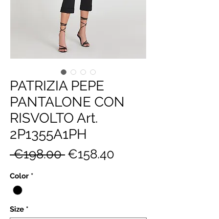
PATRIZIA PEPE
PANTALONE CON
RISVOLTO Art.
2P1355A1PH
Regular
Sale
 €198.00 
€158.40
Price
Price
Color
*
Size
*