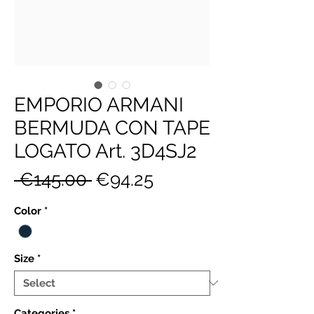
EMPORIO ARMANI
BERMUDA CON TAPE
LOGATO Art. 3D4SJ2
Regular
Sale
 €145.00 
€94.25
Price
Price
Color
*
Size
*
Categories
*