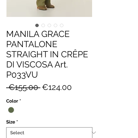
MANILA GRACE
PANTALONE
STRAIGHT IN CRÊPE
DI VISCOSA Art.
P033VU
Regular
Sale
 €155.00 
€124.00
Price
Price
Color
*
Size
*